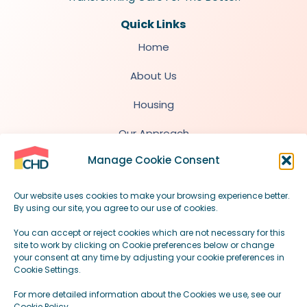
Quick Links
Home
About Us
Housing
Our Approach
Manage Cookie Consent
Quick Info for Professionals
Our website uses cookies to make your browsing experience better.
By using our site, you agree to our use of cookies.
contact@chdhousing.uk
You can accept or reject cookies which are not necessary for this
site to work by clicking on Cookie preferences below or change
your consent at any time by adjusting your cookie preferences in
2510 The Quadrant, Aztec West, Bristol, BS32
Cookie Settings.
4AQ
For more detailed information about the Cookies we use, see our
Cookie Policy.